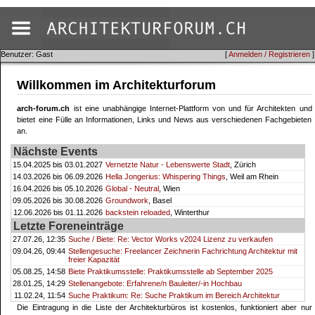
Benutzer: Gast
[
Anmelden / Registrieren
]
Willkommen im Architekturforum
arch-forum.ch
ist eine unabhängige Internet-Plattform von und für Architekten und
bietet eine Fülle an Informationen, Links und News aus verschiedenen Fachgebieten
an.
Nächste Events
15.04.2025 bis 03.01.2027
Vernetzte Natur - Lebenswerte Stadt
, Zürich
14.03.2026 bis 06.09.2026
Hella Jongerius: Whispering Things
, Weil am Rhein
16.04.2026 bis 05.10.2026
Global - Neutral
, Wien
09.05.2026 bis 30.08.2026
Groundwork
, Basel
12.06.2026 bis 01.11.2026
backstein reloaded
, Winterthur
Letzte Foreneinträge
27.07.26, 12:35
Suche / Biete: Re: Vector Works v2024 Lizenz zu verkaufen
09.04.26, 09:44
Stellengesuche: Freelancer Zeichnerin Fachrichtung Architektur mit
freier Kapazität
05.08.25, 14:58
Biete Praktikumsstelle: Praktikumsstelle ab September 2025
28.01.25, 14:29
Stellenangebote: Erfahrene/n Bauleiter/-in Hochbau
11.02.24, 11:54
Suche Praktikum: Re: Suche Praktikum im Bereich Architektur
Die Eintragung in die Liste der Architekturbüros ist kostenlos, funktioniert aber nur