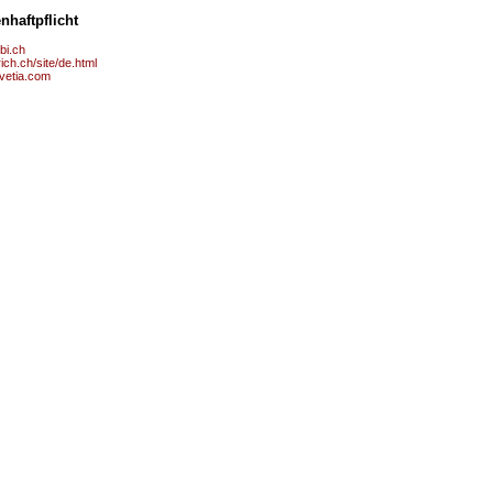
nhaftpflicht
bi.ch
ich.ch/site/de.html
lvetia.com