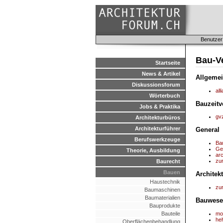
Benutzer
Bau-V
Startseite
News & Artikel
Allgeme
Diskussionsforum
all
Wörterbuch
Bauzeitv
Jobs & Praktika
gv
Architekturbüros
Architekturführer
General
Berufswerkzeuge
Bau
Ge
Theorie, Ausbildung
ar
zu
Baurecht
Bauen
Architekt
Haustechnik
zur
Baumaschinen
Baumaterialien
Bauwese
Bauprodukte
mo
Bauteile
he
Oberflächenbehandlung