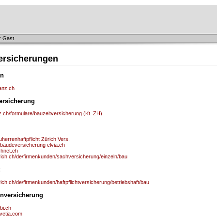
: Gast
ersicherungen
in
ianz.ch
ersicherung
z.ch/formulare/bauzeitversicherung (Kt. ZH)
herrenhaftpflicht Zürich Vers.
bäudeversicherung elvia.ch
chnet.ch
rich.ch/de/firmenkunden/sachversicherung/einzeln/bau
ich.ch/de/firmenkunden/haftpflichtversicherung/betriebshaft/bau
nversicherung
bi.ch
lvetia.com