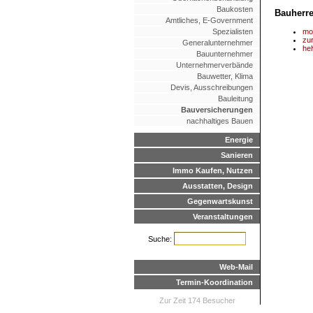
Baukosten
Bauherre
Amtliches, E-Government
Spezialisten
mo
zur
Generalunternehmer
he
Bauunternehmer
Unternehmerverbände
Bauwetter, Klima
Devis, Ausschreibungen
Bauleitung
Bauversicherungen
nachhaltiges Bauen
Energie
Sanieren
Immo Kaufen, Nutzen
Ausstatten, Design
Gegenwartskunst
Veranstaltungen
Suche:
Web-Mail
Termin-Koordination
Zur Zeit 174 Besucher