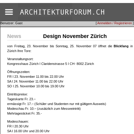
Benutzer: Gast
[
Anmelden / Registrieren
]
News
Design November Zürich
von Freitag, 23. November bis Sonntag, 25. November 07 öffnet die
Blickfang
in
Zürich Ihre Tore:
Veranstaltungsort:
Kongresshaus Zürich I Claridenstrasse 5 I CH- 8002 Zürich
Öffnungszeiten:
FR I 23. November 11.00 bis 22.00 Uhr
SA I 24. November 11.00 bis 22.00 Uhr
SO I 25. November 10.00 bis 19.00 Uhr
Eintrittspreise:
Tageskarte Fr. 23.–
ermässigt Fr. 17.– (Schüler und Studenten nur mit gültigem Ausweis)
Modeschau Fr. 10.– (zusätzlich zum Messeeintritt)
Mehrtagesticket Fr. 35.-
Modeschauen:
FR I 20.30 Uhr
SA I 16.00 Uhr und 20.00 Uhr