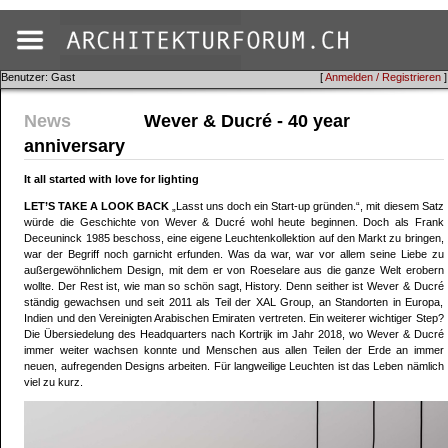
Benutzer: Gast
[
Anmelden / Registrieren
]
News
Wever & Ducré - 40 year
anniversary
It all started with love for lighting
LET’S TAKE A LOOK BACK
„Lasst uns doch ein Start-up gründen.“, mit diesem Satz
würde die Geschichte von Wever & Ducré wohl heute beginnen. Doch als Frank
Deceuninck 1985 beschoss, eine eigene Leuchtenkollektion auf den Markt zu bringen,
war der Begriff noch garnicht erfunden. Was da war, war vor allem seine Liebe zu
außergewöhnlichem Design, mit dem er von Roeselare aus die ganze Welt erobern
wollte. Der Rest ist, wie man so schön sagt, History. Denn seither ist Wever & Ducré
ständig gewachsen und seit 2011 als Teil der XAL Group, an Standorten in Europa,
Indien und den Vereinigten Arabischen Emiraten vertreten. Ein weiterer wichtiger Step?
Die Übersiedelung des Headquarters nach Kortrijk im Jahr 2018, wo Wever & Ducré
immer weiter wachsen konnte und Menschen aus allen Teilen der Erde an immer
neuen, aufregenden Designs arbeiten. Für langweilige Leuchten ist das Leben nämlich
viel zu kurz.