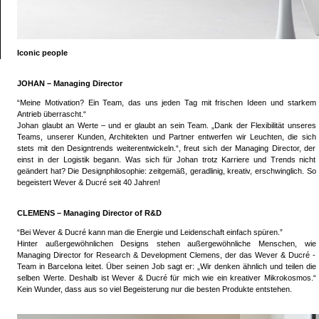
Iconic people
JOHAN – Managing Director
“Meine Motivation? Ein Team, das uns jeden Tag mit frischen Ideen und starkem
Antrieb überrascht.“
Johan glaubt an Werte – und er glaubt an sein Team. „Dank der Flexibilität unseres
Teams, unserer Kunden, Architekten und Partner entwerfen wir Leuchten, die sich
stets mit den Designtrends weiterentwickeln.“, freut sich der Managing Director, der
einst in der Logistik begann. Was sich für Johan trotz Karriere und Trends nicht
geändert hat? Die Designphilosophie: zeitgemäß, geradlinig, kreativ, erschwinglich. So
begeistert Wever & Ducré seit 40 Jahren!
CLEMENS – Managing Director of R&D
“Bei Wever & Ducré kann man die Energie und Leidenschaft einfach spüren.”
Hinter außergewöhnlichen Designs stehen außergewöhnliche Menschen, wie
Managing Director for Research & Development Clemens, der das Wever & Ducré -
Team in Barcelona leitet. Über seinen Job sagt er: „Wir denken ähnlich und teilen die
selben Werte. Deshalb ist Wever & Ducré für mich wie ein kreativer Mikrokosmos.“
Kein Wunder, dass aus so viel Begeisterung nur die besten Produkte entstehen.