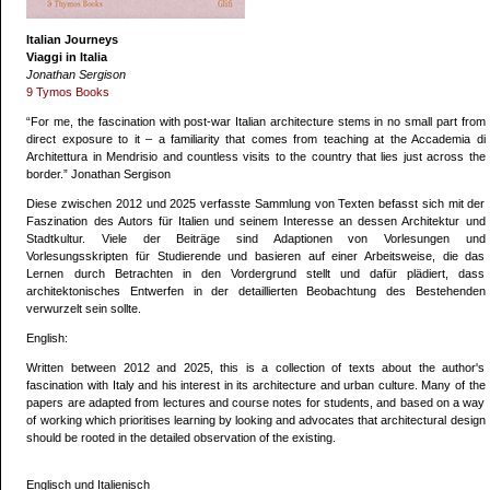
Italian Journeys
Viaggi in Italia
Jonathan Sergison
9 Tymos Books
“For me, the fascination with post-war Italian architecture stems in no small part from
direct exposure to it – a familiarity that comes from teaching at the Accademia di
Architettura in Mendrisio and countless visits to the country that lies just across the
border.” Jonathan Sergison
Diese zwischen 2012 und 2025 verfasste Sammlung von Texten befasst sich mit der
Faszination des Autors für Italien und seinem Interesse an dessen Architektur und
Stadtkultur. Viele der Beiträge sind Adaptionen von Vorlesungen und
Vorlesungsskripten für Studierende und basieren auf einer Arbeitsweise, die das
Lernen durch Betrachten in den Vordergrund stellt und dafür plädiert, dass
architektonisches Entwerfen in der detaillierten Beobachtung des Bestehenden
verwurzelt sein sollte.
English:
Written between 2012 and 2025, this is a collection of texts about the author's
fascination with Italy and his interest in its architecture and urban culture. Many of the
papers are adapted from lectures and course notes for students, and based on a way
of working which prioritises learning by looking and advocates that architectural design
should be rooted in the detailed observation of the existing.
Englisch und Italienisch