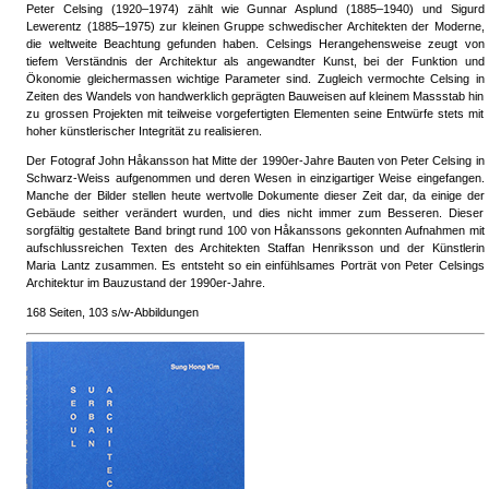
Peter Celsing (1920–1974) zählt wie Gunnar Asplund (1885–1940) und Sigurd
Lewerentz (1885–1975) zur kleinen Gruppe schwedischer Architekten der Moderne,
die weltweite Beachtung gefunden haben. Celsings Herangehensweise zeugt von
tiefem Verständnis der Architektur als angewandter Kunst, bei der Funktion und
Ökonomie gleichermassen wichtige Parameter sind. Zugleich vermochte Celsing in
Zeiten des Wandels von handwerklich geprägten Bauweisen auf kleinem Massstab hin
zu grossen Projekten mit teilweise vorgefertigten Elementen seine Entwürfe stets mit
hoher künstlerischer Integrität zu realisieren.
Der Fotograf John Håkansson hat Mitte der 1990er-Jahre Bauten von Peter Celsing in
Schwarz-Weiss aufgenommen und deren Wesen in einzigartiger Weise eingefangen.
Manche der Bilder stellen heute wertvolle Dokumente dieser Zeit dar, da einige der
Gebäude seither verändert wurden, und dies nicht immer zum Besseren. Dieser
sorgfältig gestaltete Band bringt rund 100 von Håkanssons gekonnten Aufnahmen mit
aufschlussreichen Texten des Architekten Staffan Henriksson und der Künstlerin
Maria Lantz zusammen. Es entsteht so ein einfühlsames Porträt von Peter Celsings
Architektur im Bauzustand der 1990er-Jahre.
168 Seiten, 103 s/w-Abbildungen