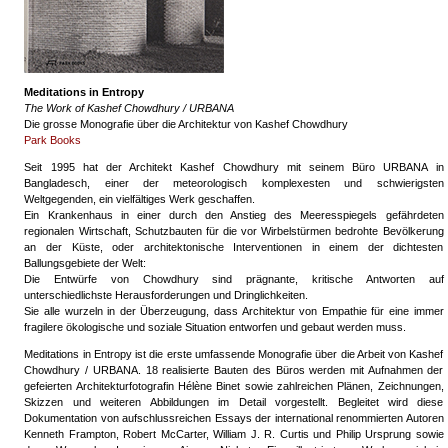
Meditations in Entropy
The Work of Kashef Chowdhury / URBANA
Die grosse Monografie über die Architektur von Kashef Chowdhury
Park Books
Seit 1995 hat der Architekt Kashef Chowdhury mit seinem Büro URBANA in
Bangladesch, einer der meteorologisch komplexesten und schwierigsten
Weltgegenden, ein vielfältiges Werk geschaffen.
Ein Krankenhaus in einer durch den Anstieg des Meeresspiegels gefährdeten
regionalen Wirtschaft, Schutzbauten für die vor Wirbelstürmen bedrohte Bevölkerung
an der Küste, oder architektonische Interventionen in einem der dichtesten
Ballungsgebiete der Welt:
Die Entwürfe von Chowdhury sind prägnante, kritische Antworten auf
unterschiedlichste Herausforderungen und Dringlichkeiten.
Sie alle wurzeln in der Überzeugung, dass Architektur von Empathie für eine immer
fragilere ökologische und soziale Situation entworfen und gebaut werden muss.
Meditations in Entropy ist die erste umfassende Monografie über die Arbeit von Kashef
Chowdhury / URBANA. 18 realisierte Bauten des Büros werden mit Aufnahmen der
gefeierten Architekturfotografin Hélène Binet sowie zahlreichen Plänen, Zeichnungen,
Skizzen und weiteren Abbildungen im Detail vorgestellt. Begleitet wird diese
Dokumentation von aufschlussreichen Essays der international renommierten Autoren
Kenneth Frampton, Robert McCarter, William J. R. Curtis und Philip Ursprung sowie