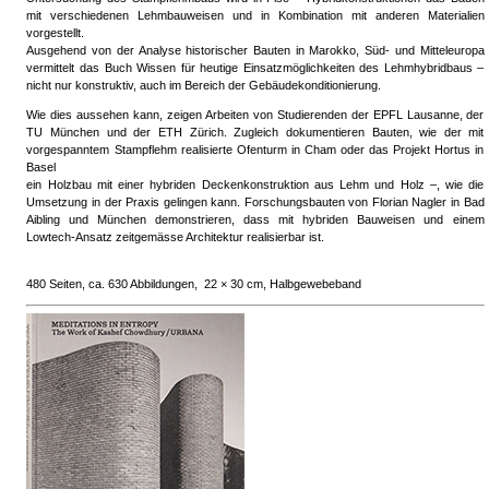
mit verschiedenen Lehmbauweisen und in Kombination mit anderen Materialien
vorgestellt.
Ausgehend von der Analyse historischer Bauten in Marokko, Süd- und Mitteleuropa
vermittelt das Buch Wissen für heutige Einsatzmöglichkeiten des Lehmhybridbaus –
nicht nur konstruktiv, auch im Bereich der Gebäudekonditionierung.
Wie dies aussehen kann, zeigen Arbeiten von Studierenden der EPFL Lausanne, der
TU München und der ETH Zürich. Zugleich dokumentieren Bauten, wie der mit
vorgespanntem Stampflehm realisierte Ofenturm in Cham oder das Projekt Hortus in
Basel
ein Holzbau mit einer hybriden Deckenkonstruktion aus Lehm und Holz –, wie die
Umsetzung in der Praxis gelingen kann. Forschungsbauten von Florian Nagler in Bad
Aibling und München demonstrieren, dass mit hybriden Bauweisen und einem
Lowtech-Ansatz zeitgemässe Architektur realisierbar ist.
480 Seiten, ca. 630 Abbildungen, 22 × 30 cm, Halbgewebeband