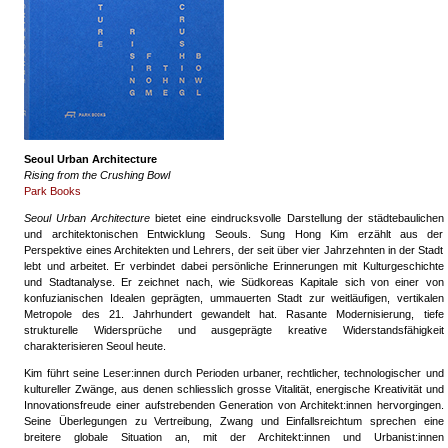
Seoul Urban Architecture
Rising from the Crushing Bowl
Park Books
Seoul Urban Architecture
bietet eine eindrucksvolle Darstellung der städtebaulichen
und architektonischen Entwicklung Seouls. Sung Hong Kim erzählt aus der
Perspektive eines Architekten und Lehrers, der seit über vier Jahrzehnten in der Stadt
lebt und arbeitet. Er verbindet dabei persönliche Erinnerungen mit Kulturgeschichte
und Stadtanalyse. Er zeichnet nach, wie Südkoreas Kapitale sich von einer von
konfuzianischen Idealen geprägten, ummauerten Stadt zur weitläufigen, vertikalen
Metropole des 21. Jahrhundert gewandelt hat. Rasante Modernisierung, tiefe
strukturelle Widersprüche und ausgeprägte kreative Widerstandsfähigkeit
charakterisieren Seoul heute.
Kim führt seine Leser:innen durch Perioden urbaner, rechtlicher, technologischer und
kultureller Zwänge, aus denen schliesslich grosse Vitalität, energische Kreativität und
Innovationsfreude einer aufstrebenden Generation von Architekt:innen hervorgingen.
Seine Überlegungen zu Vertreibung, Zwang und Einfallsreichtum sprechen eine
breitere globale Situation an, mit der Architekt:innen und Urbanist:innen