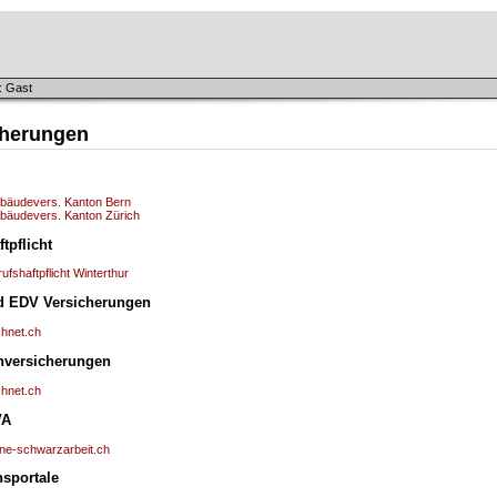
: Gast
cherungen
bäudevers. Kanton Bern
bäudevers. Kanton Zürich
tpflicht
ufshaftpflicht Winterthur
d EDV Versicherungen
chnet.ch
nversicherungen
chnet.ch
VA
ine-schwarzarbeit.ch
hsportale