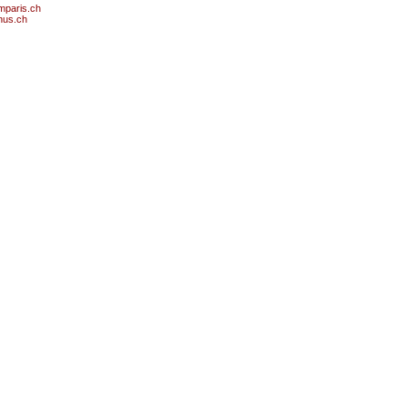
mparis.ch
nus.ch