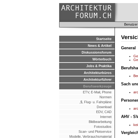
Benutzer
Versi
Startseite
News & Artikel
General
Diskussionsforum
Ge
Wörterbuch
Ge
Jobs & Praktika
Berufshaf
Architekturbüros
Ber
Architekturführer
Sach un
Berufswerkzeuge
ETV, E-Mail, Phone
ar
Normen
Persone
,$, Flug- u. Fahrpläne
Download
ar
EDV, CAD
AHV - S
Internet
Bildbearbeitung
ke
Fotostudios
Scan- und Plotservice
Vergleic
Modelle, Verbrauchsmaterial