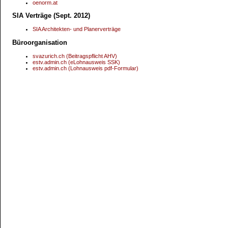
oenorm.at
SIA Verträge (Sept. 2012)
SIA Architekten- und Planerverträge
Büroorganisation
svazurich.ch (Beitragspflicht AHV)
estv.admin.ch (eLohnausweis SSK)
estv.admin.ch (Lohnausweis pdf-Formular)