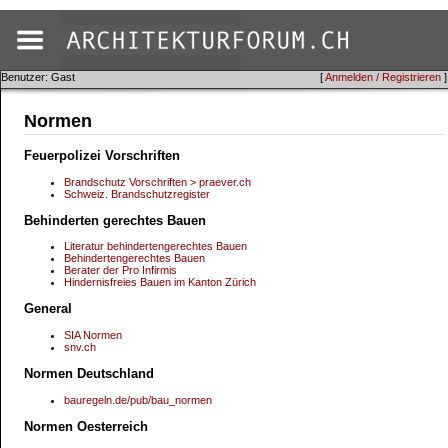
Benutzer: Gast
[
Anmelden / Registrieren
]
Normen
Feuerpolizei Vorschriften
Brandschutz Vorschriften > praever.ch
Schweiz. Brandschutzregister
Behinderten gerechtes Bauen
Literatur behindertengerechtes Bauen
Behindertengerechtes Bauen
Berater der Pro Infirmis
Hindernisfreies Bauen im Kanton Zürich
General
SIA Normen
snv.ch
Normen Deutschland
bauregeln.de/pub/bau_normen
Normen Oesterreich