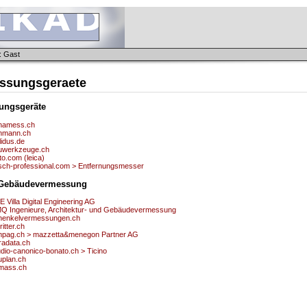
: Gast
ssungsgeraete
ungsgeräte
namess.ch
ehmann.ch
lidus.de
uwerkzeuge.ch
to.com (leica)
sch-professional.com > Entfernungsmesser
e Gebäudevermessung
 Villa Digital Engineering AG
Q Ingenieure, Architektur- und Gebäudevermessung
henkelvermessungen.ch
itter.ch
pag.ch > mazzetta&menegon Partner AG
radata.ch
udio-canonico-bonato.ch > Ticino
uplan.ch
mass.ch