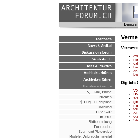
Benutzer
Verme
Startseite
News & Artikel
Vermess
Diskussionsforum
dy
Wörterbuch
rl
cal
Jobs & Praktika
ba
dis
Architekturbüros
bo
Architekturführer
Digital
Berufswerkzeuge
VDE
ETV, E-Mail, Phone
HM
Normen
sc
gmr
,$, Flug- u. Fahrpläne
mm
Download
ter
EDV, CAD
St
oc
Internet
3d
Bildbearbeitung
Fotostudios
Scan- und Plotservice
Modelle, Verbrauchsmaterial