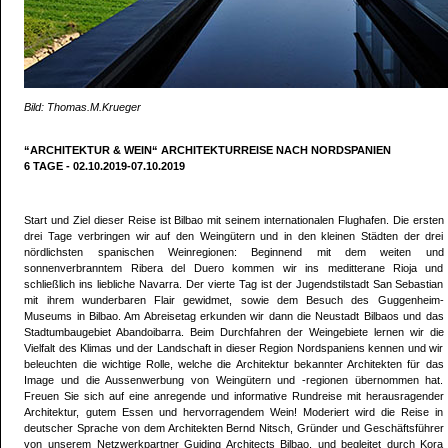
Bild: Thomas.M.Krueger
“ARCHITEKTUR & WEIN“ ARCHITEKTURREISE NACH NORDSPANIEN
6 TAGE - 02.10.2019-07.10.2019
Start und Ziel dieser Reise ist Bilbao mit seinem internationalen Flughafen. Die ersten
drei Tage verbringen wir auf den Weingütern und in den kleinen Städten der drei
nördlichsten spanischen Weinregionen: Beginnend mit dem weiten und
sonnenverbranntem Ribera del Duero kommen wir ins meditterane Rioja und
schließlich ins liebliche Navarra. Der vierte Tag ist der Jugendstilstadt San Sebastian
mit ihrem wunderbaren Flair gewidmet, sowie dem Besuch des Guggenheim-
Museums in Bilbao. Am Abreisetag erkunden wir dann die Neustadt Bilbaos und das
Stadtumbaugebiet Abandoibarra. Beim Durchfahren der Weingebiete lernen wir die
Vielfalt des Klimas und der Landschaft in dieser Region Nordspaniens kennen und wir
beleuchten die wichtige Rolle, welche die Architektur bekannter Architekten für das
Image und die Aussenwerbung von Weingütern und -regionen übernommen hat.
Freuen Sie sich auf eine anregende und informative Rundreise mit herausragender
Architektur, gutem Essen und hervorragendem Wein! Moderiert wird die Reise in
deutscher Sprache von dem Architekten Bernd Nitsch, Gründer und Geschäftsführer
von unserem Netzwerkpartner Guiding Architects Bilbao, und begleitet durch Kora