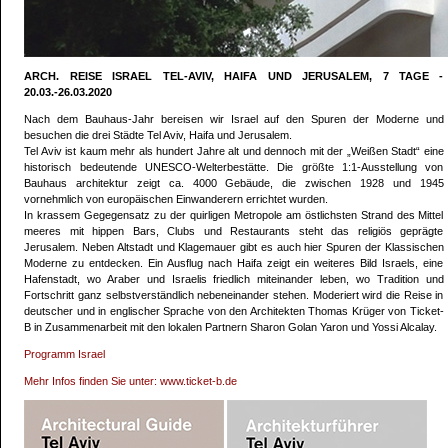
ARCH. REISE ISRAEL TEL-AVIV, HAIFA UND JERUSALEM, 7 TAGE -
20.03.-26.03.2020
Nach dem Bauhaus-Jahr bereisen wir Israel auf den Spuren der Moderne und
besuchen die drei Städte Tel Aviv, Haifa und Jerusalem.
Tel Aviv ist kaum mehr als hundert Jahre alt und dennoch mit der „Weißen Stadt“ eine
historisch bedeutende UNESCO-Welterbestätte. Die größte 1:1-Ausstellung von
Bauhaus architektur zeigt ca. 4000 Gebäude, die zwischen 1928 und 1945
vornehmlich von europäischen Einwanderern errichtet wurden.
In krassem Gegegensatz zu der quirligen Metropole am östlichsten Strand des Mittel
meeres mit hippen Bars, Clubs und Restaurants steht das religiös geprägte
Jerusalem. Neben Altstadt und Klagemauer gibt es auch hier Spuren der Klassischen
Moderne zu entdecken. Ein Ausflug nach Haifa zeigt ein weiteres Bild Israels, eine
Hafenstadt, wo Araber und Israelis friedlich miteinander leben, wo Tradition und
Fortschritt ganz selbstverständlich nebeneinander stehen. Moderiert wird die Reise in
deutscher und in englischer Sprache von den Architekten Thomas Krüger von Ticket-
B in Zusammenarbeit mit den lokalen Partnern Sharon Golan Yaron und Yossi Alcalay.
Programm Israel
Mehr Infos finden Sie unter: www.ticket-b.de