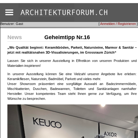
Benutzer: Gast
[
Anmelden / Registrieren
]
News
Geheimtipp Nr.16
„Wo Qualität beginnt: Keramikböden, Parkett, Natursteine, Marmor & Sanitär –
jetzt mit realitätsnahen 3D‑Visualisierungen, im Grossraum Zürich“
Lassen Sie sich in unserer Ausstellung in Effretikon von unseren Produkten und
Materialien inspirieren!
In unserer Ausstellung können Sie eine Vielzahl unserer Angebote live erleben:
Keramikfliesen, Naturstein, Badmöbel, Parkett und vieles mehr.
Unser Showroom präsentiert eine sorgfältige Auswahl an Badezimmermöbeln,
Mischbatterien, Duschen, Badewannen, Toiletten und Sanitäranlagen namhafter
Hersteller. Unser kompetentes Team steht Ihnen gerne zur Verfügung, um Ihre
Wünsche zu besprechen.